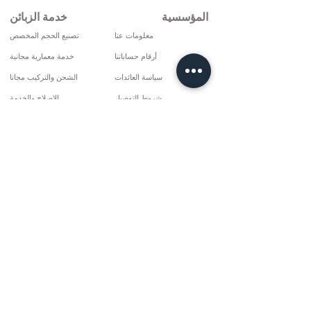
المؤسسية
خدمة الزبائن
معلومات عنا
تصنيع الحجم المخصص
أرقام حساباتنا
خدمة معمارية مجانية
سياسة العائدات
الشحن والتركيب مجانا
شروط التوصيل
الإصلاح والخدمة
سياسة الخصوصية وملفات تعريف الارتباط
خيارات الدفع
إتفاق البيع
تواصل
10 مارس سي دي. لا: 9 الأحد / ريز
+90 (464) 612 1444
+90 (532) 052 4707
info@kizilhanmobilya.com