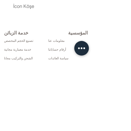
İcon Köşe
المؤسسية
خدمة الزبائن
معلومات عنا
تصنيع الحجم المخصص
أرقام حساباتنا
خدمة معمارية مجانية
سياسة العائدات
الشحن والتركيب مجانا
شروط التوصيل
الإصلاح والخدمة
سياسة الخصوصية وملفات تعريف الارتباط
خيارات الدفع
إتفاق البيع
تواصل
10 مارس سي دي. لا: 9 الأحد / ريز
+90 (464) 612 1444
+90 (532) 052 4707