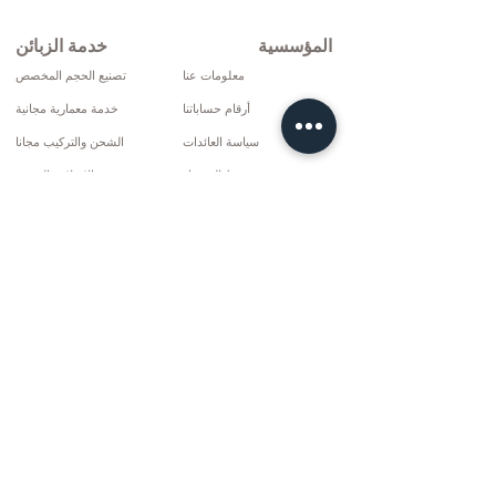
المؤسسية
خدمة الزبائن
معلومات عنا
تصنيع الحجم المخصص
أرقام حساباتنا
خدمة معمارية مجانية
سياسة العائدات
الشحن والتركيب مجانا
شروط التوصيل
الإصلاح والخدمة
سياسة الخصوصية وملفات تعريف الارتباط
خيارات الدفع
إتفاق البيع
تواصل
10 مارس سي دي. لا: 9 الأحد / ريز
+90 (464) 612 1444
+90 (532) 052 4707
info@kizilhanmobilya.com