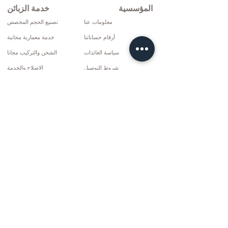
المؤسسية
خدمة الزبائن
معلومات عنا
تصنيع الحجم المخصص
أرقام حساباتنا
خدمة معمارية مجانية
سياسة العائدات
الشحن والتركيب مجانا
شروط التوصيل
الإصلاح والخدمة
سياسة الخصوصية وملفات تعريف الارتباط
خيارات الدفع
إتفاق البيع
تواصل
10 مارس سي دي. لا: 9 الأحد / ريز
+90 (464) 612 1444
+90 (532) 052 4707
info@kizilhanmobilya.com