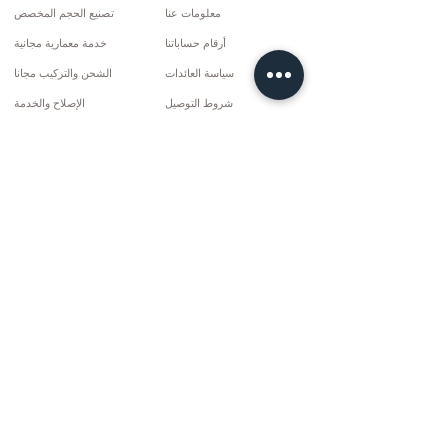
معلومات عنا
تصنيع الحجم المخصص
أرقام حساباتنا
خدمة معمارية مجانية
سياسة العائدات
الشحن والتركيب مجانا
شروط التوصيل
الإصلاح والخدمة
سياسة الخصوصية وملفات تعريف الارتباط
خيارات الدفع
إتفاق البيع
تواصل
10 مارس سي دي. لا: 9 الأحد / ريز
+90 (464) 612 1444
+90 (532) 052 4707
info@kizilhanmobilya.com