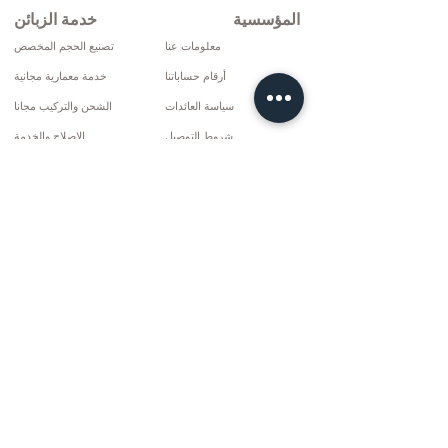
المؤسسية
خدمة الزبائن
معلومات عنا
تصنيع الحجم المخصص
أرقام حساباتنا
خدمة معمارية مجانية
سياسة العائدات
الشحن والتركيب مجانا
شروط التوصيل
الإصلاح والخدمة
سياسة الخصوصية وملفات تعريف الارتباط
خيارات الدفع
إتفاق البيع
تواصل
10 مارس سي دي. لا: 9 الأحد / ريز
+90 (464) 612 1444
+90 (532) 052 4707
info@kizilhanmobilya.com