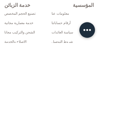
المؤسسية
خدمة الزبائن
معلومات عنا
تصنيع الحجم المخصص
أرقام حساباتنا
خدمة معمارية مجانية
سياسة العائدات
الشحن والتركيب مجانا
شروط التوصيل
الإصلاح والخدمة
سياسة الخصوصية وملفات تعريف الارتباط
خيارات الدفع
إتفاق البيع
تواصل
10 مارس سي دي. لا: 9 الأحد / ريز
+90 (464) 612 1444
+90 (532) 052 4707
info@kizilhanmobilya.com