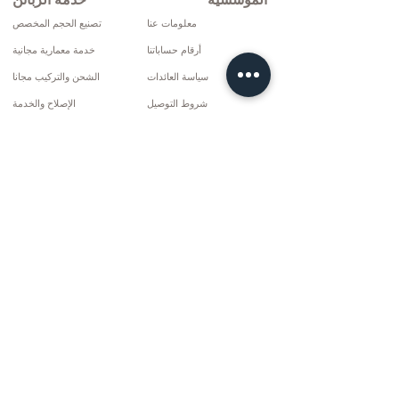
المؤسسية
خدمة الزبائن
معلومات عنا
تصنيع الحجم المخصص
أرقام حساباتنا
خدمة معمارية مجانية
سياسة العائدات
الشحن والتركيب مجانا
شروط التوصيل
الإصلاح والخدمة
سياسة الخصوصية وملفات تعريف الارتباط
خيارات الدفع
إتفاق البيع
تواصل
10 مارس سي دي. لا: 9 الأحد / ريز
+90 (464) 612 1444
+90 (532) 052 4707
info@kizilhanmobilya.com