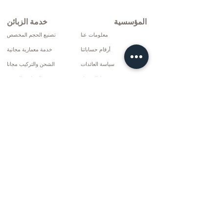
المؤسسية
خدمة الزبائن
معلومات عنا
تصنيع الحجم المخصص
أرقام حساباتنا
خدمة معمارية مجانية
سياسة العائدات
الشحن والتركيب مجانا
شروط التوصيل
الإصلاح والخدمة
سياسة الخصوصية وملفات تعريف الارتباط
خيارات الدفع
إتفاق البيع
تواصل
10 مارس سي دي. لا: 9 الأحد / ريز
+90 (464) 612 1444
+90 (532) 052 4707
info@kizilhanmobilya.com