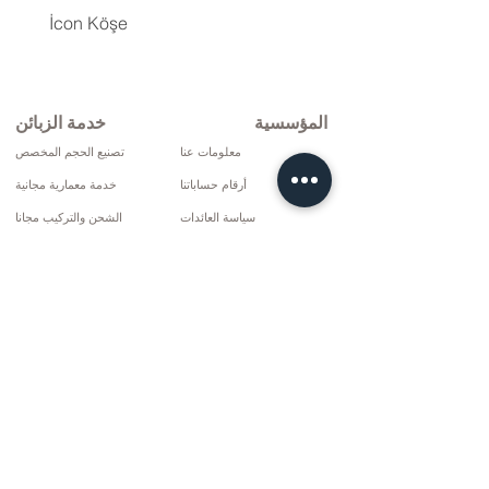
İcon Köşe
المؤسسية
خدمة الزبائن
معلومات عنا
تصنيع الحجم المخصص
أرقام حساباتنا
خدمة معمارية مجانية
سياسة العائدات
الشحن والتركيب مجانا
شروط التوصيل
الإصلاح والخدمة
سياسة الخصوصية وملفات تعريف الارتباط
خيارات الدفع
إتفاق البيع
تواصل
10 مارس سي دي. لا: 9 الأحد / ريز
+90 (464) 612 1444
+90 (532) 052 4707