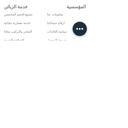
المؤسسية
خدمة الزبائن
معلومات عنا
تصنيع الحجم المخصص
أرقام حساباتنا
خدمة معمارية مجانية
سياسة العائدات
الشحن والتركيب مجانا
شروط التوصيل
الإصلاح والخدمة
سياسة الخصوصية وملفات تعريف الارتباط
خيارات الدفع
إتفاق البيع
تواصل
10 مارس سي دي. لا: 9 الأحد / ريز
+90 (464) 612 1444
+90 (532) 052 4707
info@kizilhanmobilya.com