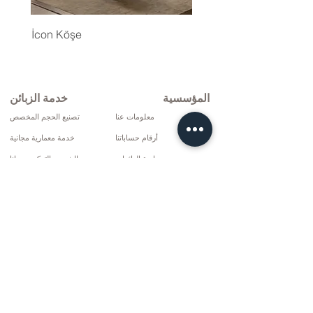
İcon Köşe
المؤسسية
خدمة الزبائن
معلومات عنا
تصنيع الحجم المخصص
أرقام حساباتنا
خدمة معمارية مجانية
سياسة العائدات
الشحن والتركيب مجانا
شروط التوصيل
الإصلاح والخدمة
سياسة الخصوصية وملفات تعريف الارتباط
خيارات الدفع
إتفاق البيع
تواصل
10 مارس سي دي. لا: 9 الأحد / ريز
+90 (464) 612 1444