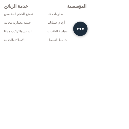
المؤسسية
خدمة الزبائن
معلومات عنا
تصنيع الحجم المخصص
أرقام حساباتنا
خدمة معمارية مجانية
سياسة العائدات
الشحن والتركيب مجانا
شروط التوصيل
الإصلاح والخدمة
سياسة الخصوصية وملفات تعريف الارتباط
خيارات الدفع
إتفاق البيع
تواصل
10 مارس سي دي. لا: 9 الأحد / ريز
+90 (464) 612 1444
+90 (532) 052 4707
info@kizilhanmobilya.com