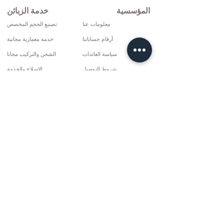
المؤسسية
خدمة الزبائن
معلومات عنا
تصنيع الحجم المخصص
أرقام حساباتنا
خدمة معمارية مجانية
سياسة العائدات
الشحن والتركيب مجانا
شروط التوصيل
الإصلاح والخدمة
سياسة الخصوصية وملفات تعريف الارتباط
خيارات الدفع
إتفاق البيع
تواصل
10 مارس سي دي. لا: 9 الأحد / ريز
+90 (464) 612 1444
+90 (532) 052 4707
info@kizilhanmobilya.com