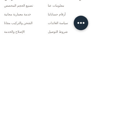
معلومات عنا
تصنيع الحجم المخصص
أرقام حساباتنا
خدمة معمارية مجانية
سياسة العائدات
الشحن والتركيب مجانا
شروط التوصيل
الإصلاح والخدمة
سياسة الخصوصية وملفات تعريف الارتباط
خيارات الدفع
إتفاق البيع
تواصل
10 مارس سي دي. لا: 9 الأحد / ريز
+90 (464) 612 1444
+90 (532) 052 4707
info@kizilhanmobilya.com