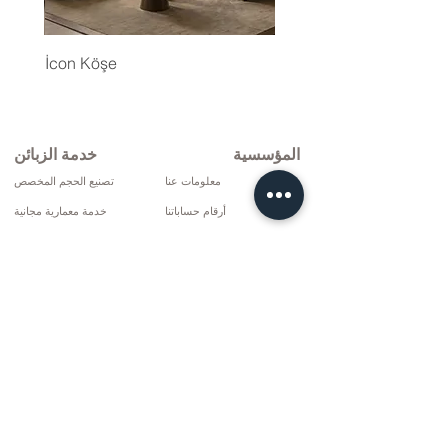
İcon Köşe
المؤسسية
خدمة الزبائن
معلومات عنا
تصنيع الحجم المخصص
أرقام حساباتنا
خدمة معمارية مجانية
سياسة العائدات
الشحن والتركيب مجانا
شروط التوصيل
الإصلاح والخدمة
سياسة الخصوصية وملفات تعريف الارتباط
خيارات الدفع
إتفاق البيع
تواصل
10 مارس سي دي. لا: 9 الأحد / ريز
+90 (464) 612 1444