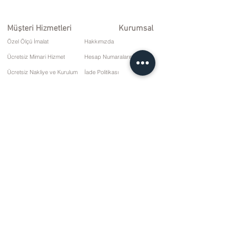
Müşteri Hizmetleri
Kurumsal
Özel Ölçü İmalat
Hakkımızda
Ücretsiz Mimari Hizmet
Hesap Numaralarımız
Ücretsiz Nakliye ve Kurulum
İade Politikası
Onarım ve Servis
Teslimat Koşulları
Ödeme Seçenekleri
Gizlilik ve Çerez Politikası
Satış Sözleşmesi
İletişim
10 Mart Cd. No: 9 Pazar/RİZE
+90 (464) 612 1 444
+90 (532) 052 4707
bilgi@kizilhanmobilya.com