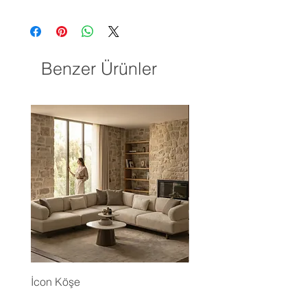
Benzer Ürünler
İcon Köşe
Eyfel Köşe Koltuk Takım